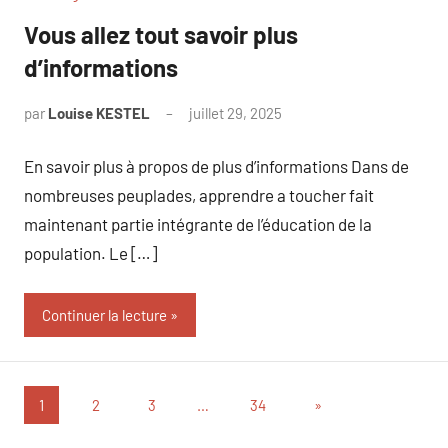
Vous allez tout savoir plus
d’informations
par
Louise KESTEL
juillet 29, 2025
Aucun
commentaire
En savoir plus à propos de plus d’informations Dans de
nombreuses peuplades, apprendre a toucher fait
maintenant partie intégrante de l’éducation de la
population. Le […]
Continuer la lecture
Pagination
Articles
1
2
3
…
34
»
suivants
des