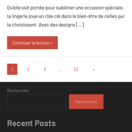
Qu’elle soit portée pour sublimer une occasion spéciale,
la lingerie joue un rôle clé dans le bien-être de celles qui
la choisissent. Avec des designs […]
Continuer la lecture
Pagination
Articles
1
2
3
…
53
»
suivants
des
publications
Rechercher
Rechercher
Recent Posts