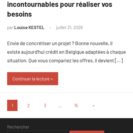
incontournables pour réaliser vos
besoins
par
Louise KESTEL
juillet 31, 2026
Aucun
commentaire
Envie de concrétiser un projet ? Bonne nouvelle, il
existe aujourd’hui crédit en Belgique adaptées à chaque
situation. Que vous compariez les offres, il devient […]
Continuer la lecture
Pagination
Articles
1
2
3
…
15
»
suivants
des
publications
Rechercher