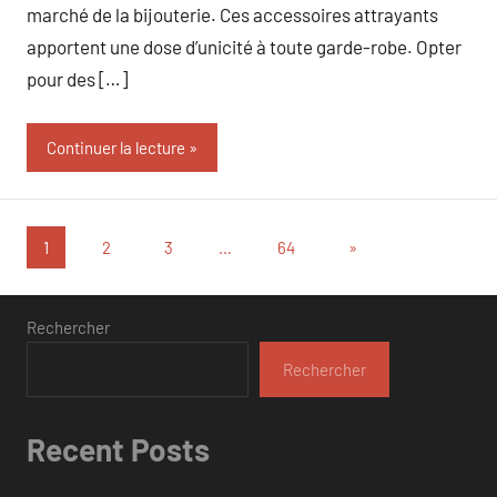
marché de la bijouterie. Ces accessoires attrayants
apportent une dose d’unicité à toute garde-robe. Opter
pour des […]
Continuer la lecture
Pagination
Articles
1
2
3
…
64
»
suivants
des
publications
Rechercher
Rechercher
Recent Posts