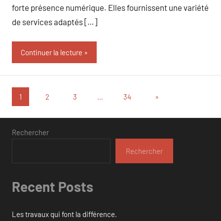
forte présence numérique. Elles fournissent une variété
de services adaptés […]
Continuer la lecture
Pagination
Articles
1
2
3
…
34
»
suivants
des
publications
Rechercher
Rechercher
Recent Posts
Les travaux qui font la différence.