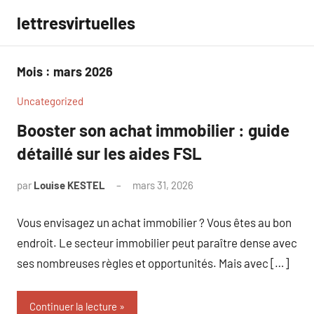
Aller
lettresvirtuelles
au
contenu
Mois :
mars 2026
Uncategorized
Booster son achat immobilier : guide
détaillé sur les aides FSL
par
Louise KESTEL
mars 31, 2026
Aucun
commentaire
Vous envisagez un achat immobilier ? Vous êtes au bon
endroit. Le secteur immobilier peut paraître dense avec
ses nombreuses règles et opportunités. Mais avec […]
Continuer la lecture