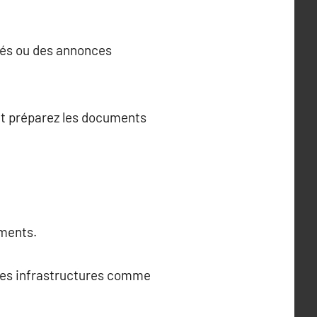
isés ou des annonces
 et préparez les documents
éments.
 des infrastructures comme