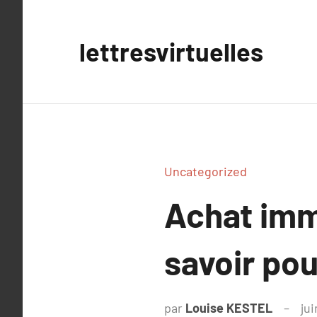
Aller
au
lettresvirtuelles
contenu
Uncategorized
Achat immo
savoir pou
par
Louise KESTEL
ju