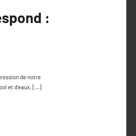
espond :
pression de notre
ool et d’eaux, […]