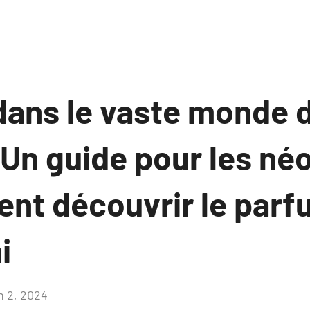
dans le vaste monde 
 Un guide pour les né
nt découvrir le parf
i
n 2, 2024
Aucun