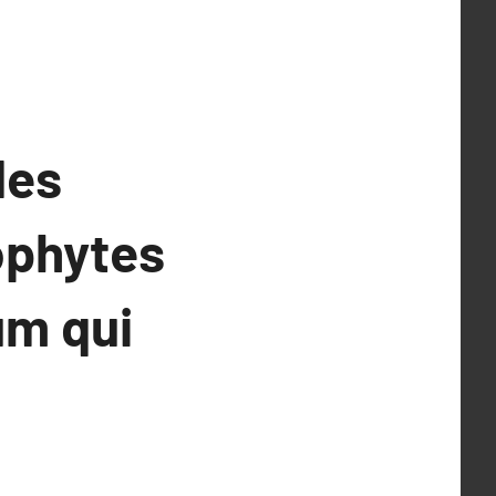
des
ophytes
um qui