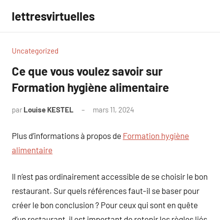
Aller
lettresvirtuelles
au
contenu
Uncategorized
Ce que vous voulez savoir sur
Formation hygiène alimentaire
par
Louise KESTEL
mars 11, 2024
Aucun
commentaire
Plus d’informations à propos de
Formation hygiène
alimentaire
Il n’est pas ordinairement accessible de se choisir le bon
restaurant. Sur quels références faut-il se baser pour
créer le bon conclusion ? Pour ceux qui sont en quête
d’un restaurant, il est important de retenir les règles liés