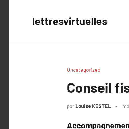
Aller
au
lettresvirtuelles
contenu
Uncategorized
Conseil fi
par
Louise KESTEL
ma
Accompagnement f