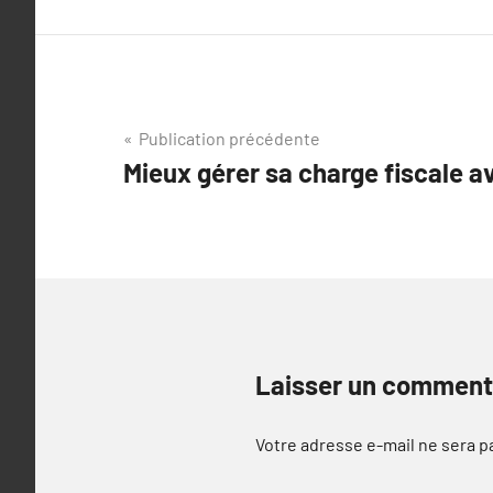
Navigation
Publication précédente
Mieux gérer sa charge fiscale a
de
l’article
Laisser un comment
Votre adresse e-mail ne sera p