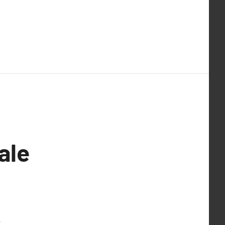
ale
s