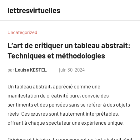
Aller
lettresvirtuelles
au
contenu
Uncategorized
L’art de critiquer un tableau abstrait:
Techniques et méthodologies
par
Louise KESTEL
juin 30, 2024
Aucun
commentaire
Un tableau abstrait, apprécié comme une
manifestation de créativité pure, convoie des
sentiments et des pensées sans se référer à des objets
réels. Ces œuvres sont hautement interprétables,
offrant à chaque spectateur une expérience unique.
Origines et histoire: Le mouvement de l’art abstrait s’est