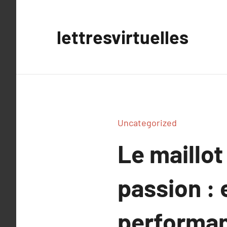
Aller
au
lettresvirtuelles
contenu
Uncategorized
Le maillot
passion : 
performa