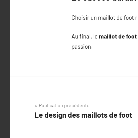
Choisir un maillot de foot r
Au final, le
maillot de foot
passion.
Navigation
Publication précédente
Le design des maillots de foot
de
l’article