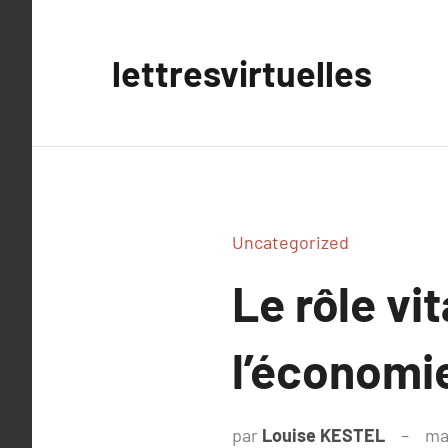
Aller
au
lettresvirtuelles
contenu
Uncategorized
Le rôle vi
l’économi
par
Louise KESTEL
ma