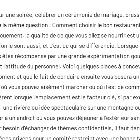
ur une soirée, célébrer un cérémonie de mariage, presse
la même question : Comment choisir le bon restaurant ?
ouement. la qualité de ce que vous allez se nourrir est 
ion le sont aussi, et c’est ce qui se différencie. Lorsque
s êtes récompensé par une grande expérimentation g
t l’attitude du personnel. Voici quelques places à conce
ment et que le fait de conduire ensuite vous posera u
é où vous pouvez aisément marcher ou où il est de comm
férent lorsque l’emplacement est le facteur clé, si par 
 une rivière ou idée spectaculaire sur une montagne ou
r à un endroit où vous pouvez déjeuner à l’extérieur sans 
r besoin d’échanger de thèmes confidentiels, il faut dan
ièces privées pour un comité restreint avec une bonne ta