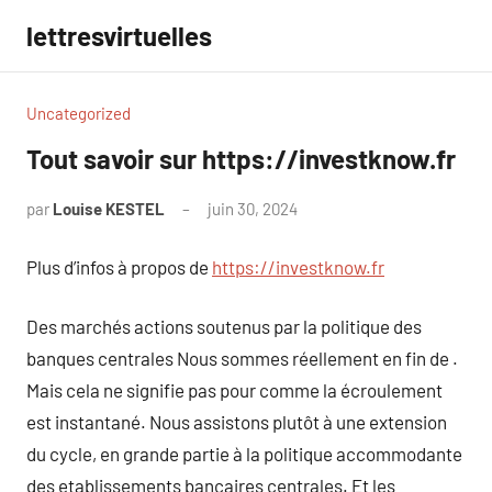
Aller
lettresvirtuelles
au
contenu
Uncategorized
Tout savoir sur https://investknow.fr
par
Louise KESTEL
juin 30, 2024
Aucun
commentaire
Plus d’infos à propos de
https://investknow.fr
Des marchés actions soutenus par la politique des
banques centrales Nous sommes réellement en fin de .
Mais cela ne signifie pas pour comme la écroulement
est instantané. Nous assistons plutôt à une extension
du cycle, en grande partie à la politique accommodante
des etablissements bancaires centrales. Et les