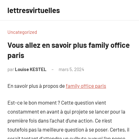
Aller
lettresvirtuelles
au
contenu
Uncategorized
Vous allez en savoir plus family office
paris
par
Louise KESTEL
mars 5, 2024
Aucun
commentaire
En savoir plus à propos de
family office paris
Est-ce le bon moment ? Cette question vient
constamment en avant à qui projete se lancer pour la
première fois dans l’achat d’une action. Ce n’est
toutefois pas la meilleure question à se poser. Certes, il
serait tentant d’attendre un culbute auquel l’on pense