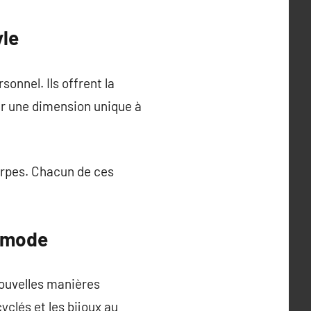
yle
onnel. Ils offrent la
er une dimension unique à
harpes. Chacun de ces
e mode
ouvelles manières
yclés et les bijoux au