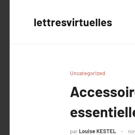
Aller
au
lettresvirtuelles
contenu
Uncategorized
Accessoire
essentiell
par
Louise KESTEL
no