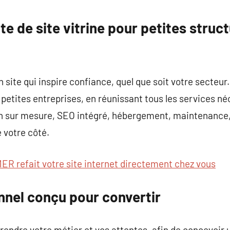
commentaire
te de site vitrine pour petites struc
n site qui inspire confiance, quel que soit votre secteu
petites entreprises, en réunissant tous les services néc
ign sur mesure, SEO intégré, hébergement, maintenan
e votre côté.
ER refait votre site internet directement chez vous
nnel conçu pour convertir
rendre votre métier et vos attentes, afin de concevoir u