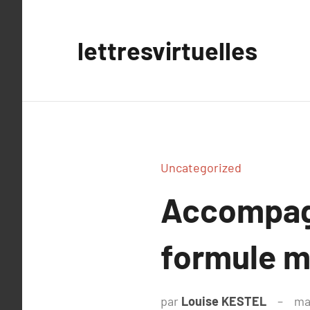
Aller
au
lettresvirtuelles
contenu
Uncategorized
Accompagn
formule m
par
Louise KESTEL
ma