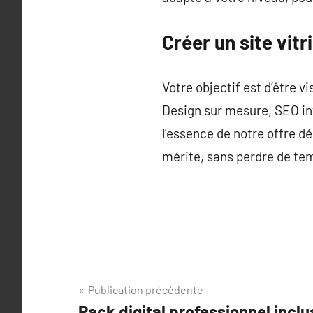
Créer un site vit
Votre objectif est d’être v
Design sur mesure, SEO in
l’essence de notre offre déd
mérite, sans perdre de tem
Navigation
Publication précédente
Pack digital professionnel incl