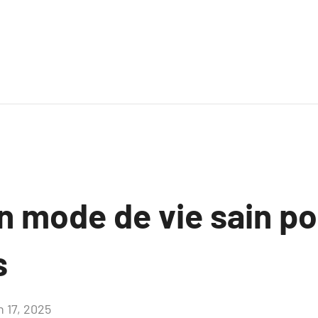
n mode de vie sain po
s
n 17, 2025
Aucun