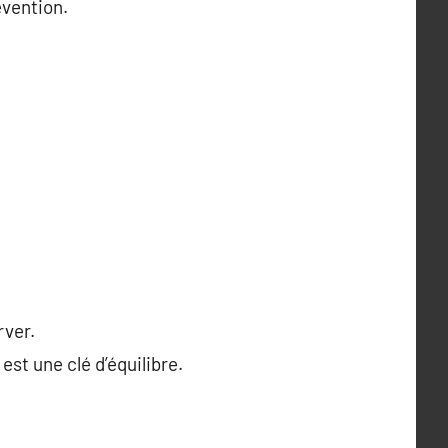
évention.
rver.
st une clé d’équilibre.