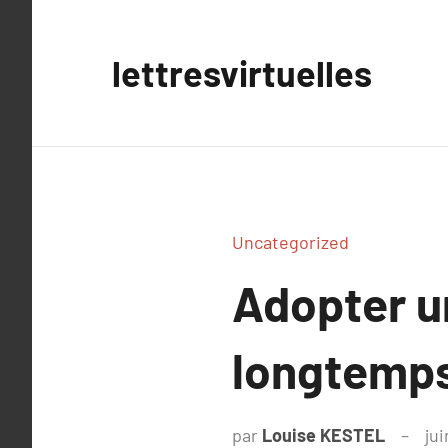
Aller
au
lettresvirtuelles
contenu
Uncategorized
Adopter u
longtemp
par
Louise KESTEL
jui