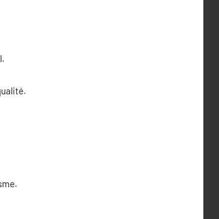
l.
ualité.
isme.