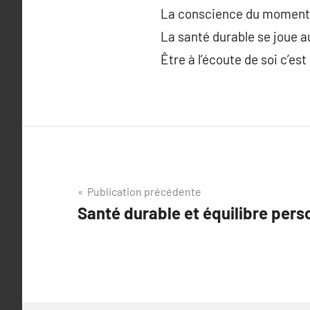
La conscience du moment pr
La santé durable se joue au
Être à l’écoute de soi c’es
Navigation
Publication précédente
Santé durable et équilibre pers
de
l’article