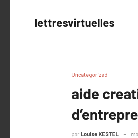
Aller
au
lettresvirtuelles
contenu
Uncategorized
aide creat
d’entrepr
par
Louise KESTEL
ma