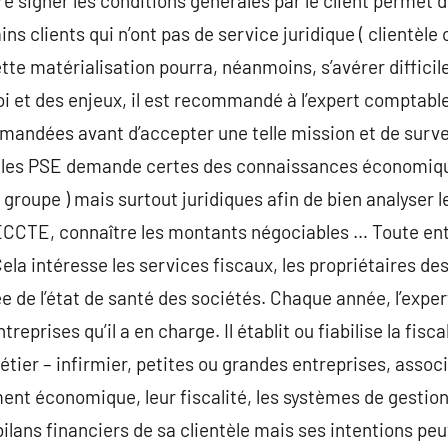
ire signer les conditions générales par le client permet
ins clients qui n’ont pas de service juridique ( clientèle
ette matérialisation pourra, néanmoins, s’avérer diffici
loi et des enjeux, il est recommandé à l’expert comptable 
andées avant d’accepter une telle mission et de surveil
t, les PSE demande certes des connaissances économiqu
roupe ) mais surtout juridiques afin de bien analyser 
RECCTE, connaître les montants négociables … Toute ent
 Cela intéresse les services fiscaux, les propriétaires de
ée de l’état de santé des sociétés. Chaque année, l’expe
eprises qu’il a en charge. Il établit ou fiabilise la fiscal
er – infirmier, petites ou grandes entreprises, associati
nt économique, leur fiscalité, les systèmes de gestion
bilans financiers de sa clientèle mais ses intentions peu