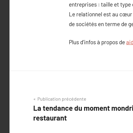
entreprises : taille et typ
Le relationnel est au cœur 
de sociétés en terme de ges
Plus d’infos à propos de
ai
Navigation
Publication précédente
La tendance du moment mondr
de
restaurant
l’article