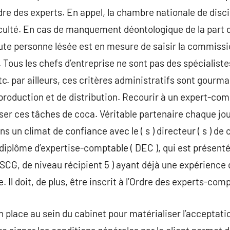
dre des experts. En appel, la chambre nationale de disci
culté. En cas de manquement déontologique de la part d
oute personne lésée est en mesure de saisir la commissio
Tous les chefs d’entreprise ne sont pas des spécialistes 
etc. par ailleurs, ces critères administratifs sont gour
production et de distribution. Recourir à un expert-com
ser ces tâches de coca. Véritable partenaire chaque jour
s un climat de confiance avec le ( s ) directeur ( s ) de 
diplôme d’expertise-comptable ( DEC ), qui est présenté 
DSCG, de niveau récipient 5 ) ayant déjà une expérience 
 Il doit, de plus, être inscrit à l’Ordre des experts-com
n place au sein du cabinet pour matérialiser l’acceptati