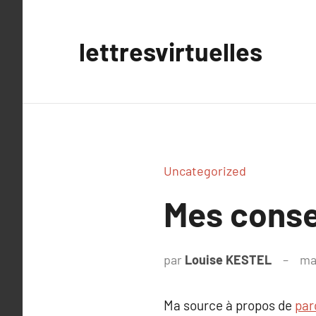
Aller
au
lettresvirtuelles
contenu
Uncategorized
Mes consei
par
Louise KESTEL
ma
Ma source à propos de
par