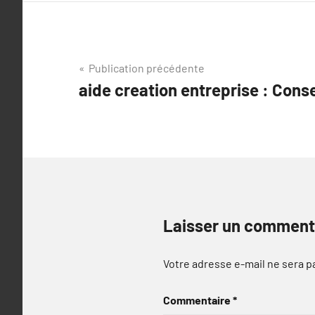
Navigation
Publication précédente
aide creation entreprise : Cons
de
l’article
Laisser un comment
Votre adresse e-mail ne sera p
Commentaire
*