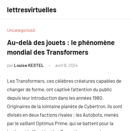
Aller
lettresvirtuelles
au
contenu
Uncategorized
Au-delà des jouets : le phénomène
mondial des Transformers
par
Louise KESTEL
avril 8, 2024
Aucun
commentaire
Les Transformers, ces célèbres créatures capables de
changer de forme, ont captivé l’attention du public
depuis leur introduction dans les années 1980.
Originaires de la lointaine planète de Cybertron, ils sont
divisés en deux factions rivales : les Autobots, menés
par le vaillant Optimus Prime, qui se battent pour la