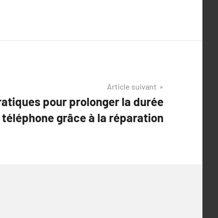
Article suivant
ratiques pour prolonger la durée
e téléphone grâce à la réparation