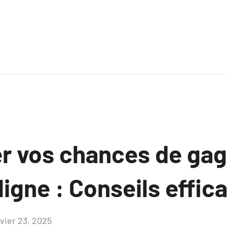
 vos chances de gag
ligne : Conseils effic
nvier 23, 2025
Aucun