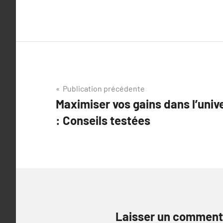
Navigation
Publication précédente
Maximiser vos gains dans l’unive
de
: Conseils testées
l’article
Laisser un comment