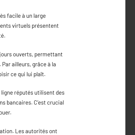
s facile à un large
ments virtuels présentent
té.
ujours ouverts, permettant
Par ailleurs, grâce à la
ir ce qui lui plaît.
 ligne réputés utilisent des
ns bancaires. C’est crucial
ouer.
ation. Les autorités ont