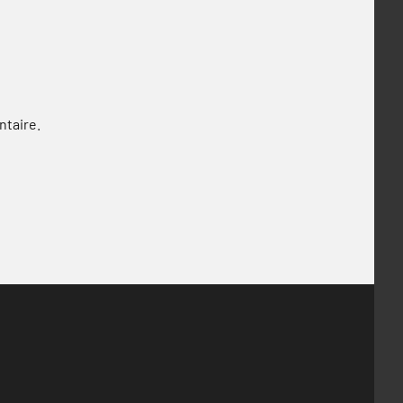
ntaire.