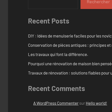
Rechercher
Recent Posts
DIY : Idées de menuiserie faciles pour les novi
Conservation de pièces antiques : principes 
Les travaux qui font la différence.
Pourquoi une rénovation de maison bien pensée 
Travaux de rénovation : solutions fiables pour u
Recent Comments
A WordPress Commenter
sur
Hello world!