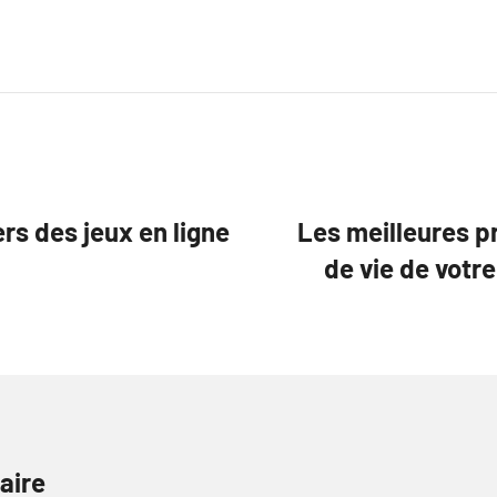
rs des jeux en ligne
Les meilleures p
de vie de votr
aire