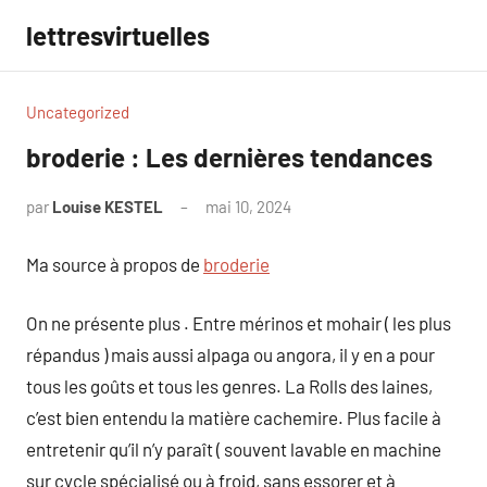
Aller
lettresvirtuelles
au
contenu
Uncategorized
broderie : Les dernières tendances
par
Louise KESTEL
mai 10, 2024
Aucun
commentaire
Ma source à propos de
broderie
On ne présente plus . Entre mérinos et mohair ( les plus
répandus ) mais aussi alpaga ou angora, il y en a pour
tous les goûts et tous les genres. La Rolls des laines,
c’est bien entendu la matière cachemire. Plus facile à
entretenir qu’il n’y paraît ( souvent lavable en machine
sur cycle spécialisé ou à froid, sans essorer et à