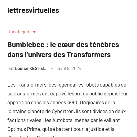
Aller
lettresvirtuelles
au
contenu
Uncategorized
Bumblebee : le cœur des ténèbres
dans l’univers des Transformers
par
Louise KESTEL
avril 8, 2024
Aucun
commentaire
Les Transformers, ces légendaires robots capables de
se transformer, ont captivé l’esprit du public depuis leur
apparition dans les années 1980. Originaires de la
lointaine planète de Cybertron, ils sont divisés en deux
factions rivales : les Autobots, menés par le vaillant
Optimus Prime, qui se battent pour la justice et la