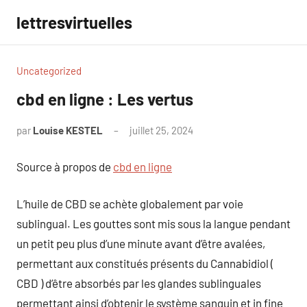
Aller
lettresvirtuelles
au
contenu
Uncategorized
cbd en ligne : Les vertus
par
Louise KESTEL
juillet 25, 2024
Aucun
commentaire
Source à propos de
cbd en ligne
L’huile de CBD se achète globalement par voie
sublingual. Les gouttes sont mis sous la langue pendant
un petit peu plus d’une minute avant d’être avalées,
permettant aux constitués présents du Cannabidiol (
CBD ) d’être absorbés par les glandes sublinguales
permettant ainsi d’obtenir le système sanguin et in fine