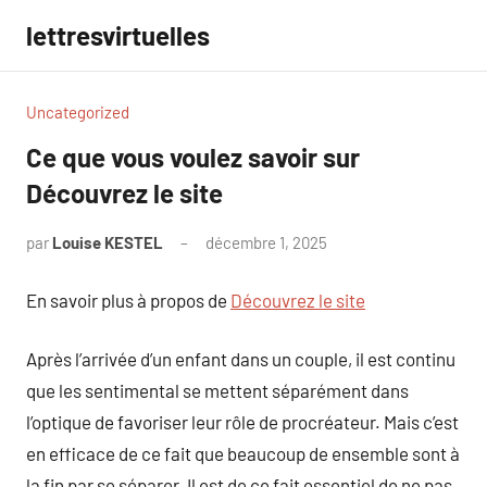
Aller
lettresvirtuelles
au
contenu
Uncategorized
Ce que vous voulez savoir sur
Découvrez le site
par
Louise KESTEL
décembre 1, 2025
Aucun
commentaire
En savoir plus à propos de
Découvrez le site
Après l’arrivée d’un enfant dans un couple, il est continu
que les sentimental se mettent séparément dans
l’optique de favoriser leur rôle de procréateur. Mais c’est
en efficace de ce fait que beaucoup de ensemble sont à
la fin par se séparer. Il est de ce fait essentiel de ne pas