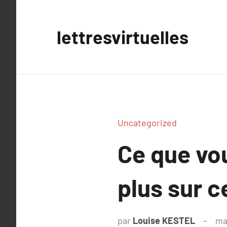
Aller
au
lettresvirtuelles
contenu
Uncategorized
Ce que vo
plus sur c
par
Louise KESTEL
ma