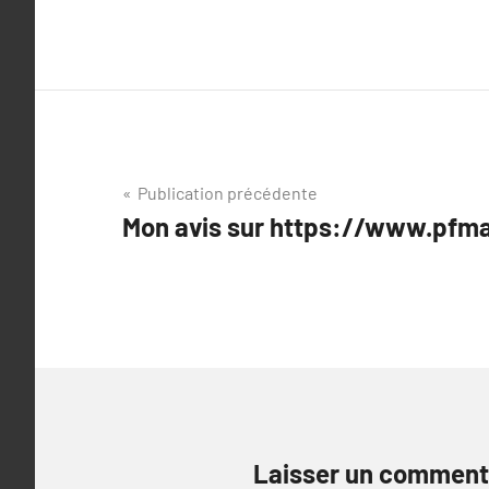
Navigation
Publication précédente
Mon avis sur https://www.pfma
de
l’article
Laisser un comment