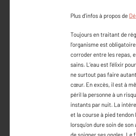
Plus d’infos à propos de
Dé
Toujours en traitant de ré
l’organisme est obligatoir
corroder entre les repas, 
sains. L’eau est l’élixir p
ne surtout pas faire autan
cœur. En excès, il est à m
péril la personne à un risq
instants par nuit. La inté
et la course à pied tendon 
lorsqu’on dure soin de son a
de soigner ses ongles. Le f