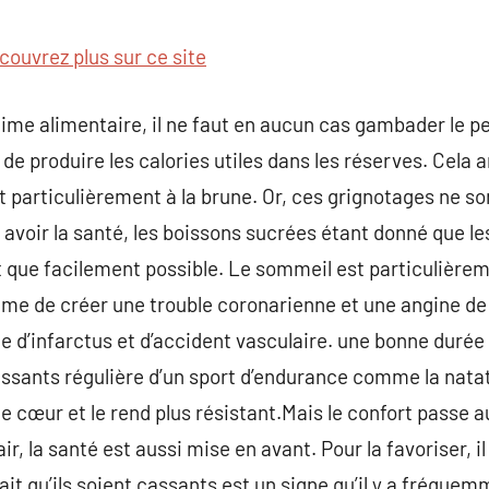
commentaire
couvrez plus sur ce site
gime alimentaire, il ne faut en aucun cas gambader le pe
e de produire les calories utiles dans les réserves. Ce
et particulièrement à la brune. Or, ces grignotages ne s
our avoir la santé, les boissons sucrées étant donné que 
t que facilement possible. Le sommeil est particulière
ême de créer une trouble coronarienne et une angine de 
ue d’infarctus et d’accident vasculaire. une bonne durée
ressants régulière d’un sport d’endurance comme la natat
le cœur et le rend plus résistant.Mais le confort passe au
ir, la santé est aussi mise en avant. Pour la favoriser, i
ait qu’ils soient cassants est un signe qu’il y a fréque