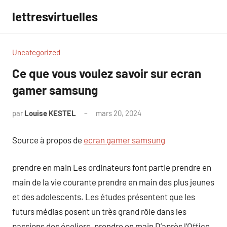
Aller
lettresvirtuelles
au
contenu
Uncategorized
Ce que vous voulez savoir sur ecran
gamer samsung
par
Louise KESTEL
mars 20, 2024
Aucun
commentaire
Source à propos de
ecran gamer samsung
prendre en main Les ordinateurs font partie prendre en
main de la vie courante prendre en main des plus jeunes
et des adolescents. Les études présentent que les
futurs médias posent un très grand rôle dans les
passions des écoliers. prendre en main D’après l’Office