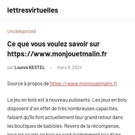
Aller
lettresvirtuelles
au
contenu
Uncategorized
Ce que vous voulez savoir sur
https://www.monjouetmalin.fr
par
Louise KESTEL
mars 9, 2024
Aucun
commentaire
Source à propos de
https://www.monjouetmalin.fr
Le jeu en bois est à nouveau puissants. Les jeux en bois
disposent d’ en effet de très nombreuses capacités,
faisant qu’ils font actuellement leur grand retour dans
les boutiques de babioles. Revers de la récompense,
tous les jouets en bois ne sont évidemment pas d’une