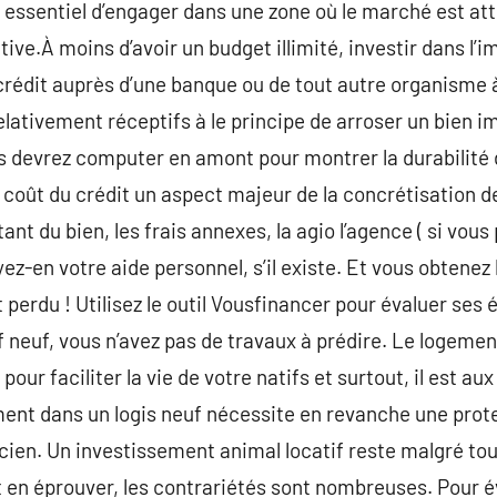
st essentiel d’engager dans une zone où le marché est at
ve.À moins d’avoir un budget illimité, investir dans l’i
n crédit auprès d’une banque ou de tout autre organisme 
relativement réceptifs à le principe de arroser un bien 
s devrez computer en amont pour montrer la durabilité d
oût du crédit un aspect majeur de la concrétisation de
t du bien, les frais annexes, la agio l’agence ( si vous
-en votre aide personnel, s’il existe. Et vous obtenez
 perdu ! Utilisez le outil Vousfinancer pour évaluer se
f neuf, vous n’avez pas de travaux à prédire. Le logemen
pour faciliter la vie de votre natifs et surtout, il est a
ement dans un logis neuf nécessite en revanche une prot
ncien. Un investissement animal locatif reste malgré tou
aut en éprouver, les contrariétés sont nombreuses. Pour é