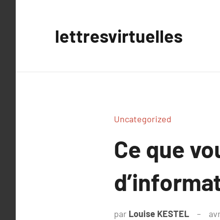
Aller
au
lettresvirtuelles
contenu
Uncategorized
Ce que vou
d’informa
par
Louise KESTEL
avr