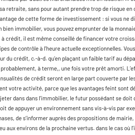
sa retraite, sans pour autant prendre trop de risque en 
vantage de cette forme de investissement : si vous ne di
n bien immobilier, vous pouvez emprunter de la monnaie.
à crédit, il est même conseillé de financer votre crois
ipes de contrôle à l’heure actuelle exceptionnelles. Vous
r du crédit, c.-à-d. qu’en plaçant un faible tarif au dép
robablement, à terme,, une fois votre prêt amorti. L’ef
nsualités de crédit seront en large part couverte par le
nt votre activité, parce que les avantages feint sont dé
eter dans dans l’immobilier, le futur possédant se doit 
se doit de appuyer un environnement sans vis-à-vis par exe
hases, de s’informer auprès des propositions de mairie,
ieu aux environs de la prochaine vertus. dans le cas où 