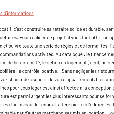
commentaire
us d’informations
locatif, c’est construire sa retraite solide et durable, s
taires. Pour réaliser ce projet, il vous faut offrir un 
n et suivre toute une série de règles et de formalités. 
ommandations activités. Au catalogue : le financemen
on de la rentabilité, le action du logement ( neuf, ancie
mobilière, le contrôle locative… Sans négliger les ristou
ouvez choisir de acquérir de votre appartement. La som
nes pour vous loger est ainsi affectée à la conception 
iture est parmi argent les plus intéressants pour se fo
ires d’un niveau de renom. La 1ere pierre à l’édifice est
minable par d’autres marchandises mis en location … ou 