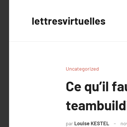
Aller
au
lettresvirtuelles
contenu
Uncategorized
Ce qu’il f
teambuild
par
Louise KESTEL
no