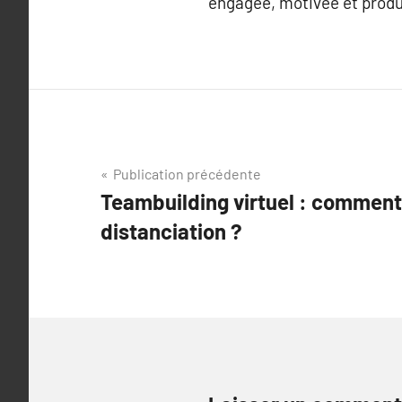
engagée, motivée et produ
Navigation
Publication précédente
Teambuilding virtuel : comment 
de
distanciation ?
l’article