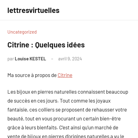
Aller
lettresvirtuelles
au
contenu
Uncategorized
Citrine : Quelques idées
par
Louise KESTEL
avril 9, 2024
Aucun
commentaire
Ma source à propos de
Citrine
Les bijoux en pierres naturelles connaissent beaucoup
de succès en ces jours. Tout comme les joyaux
fantaisie, ces colliers se proposent de rehausser votre
beauté, tout en vous procurant un certain bien-être
grâce à leurs bienfaits. C’est ainsi qu’un marché de
vente de bijoux en pierres d’origines naturelles a vu le