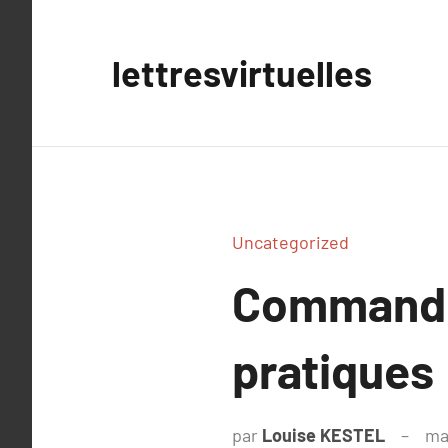
Aller
au
lettresvirtuelles
contenu
Uncategorized
Commander
pratiques
par
Louise KESTEL
ma