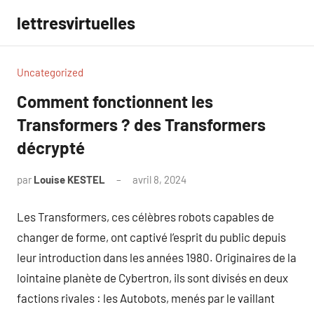
Aller
lettresvirtuelles
au
contenu
Uncategorized
Comment fonctionnent les
Transformers ? des Transformers
décrypté
par
Louise KESTEL
avril 8, 2024
Aucun
commentaire
Les Transformers, ces célèbres robots capables de
changer de forme, ont captivé l’esprit du public depuis
leur introduction dans les années 1980. Originaires de la
lointaine planète de Cybertron, ils sont divisés en deux
factions rivales : les Autobots, menés par le vaillant