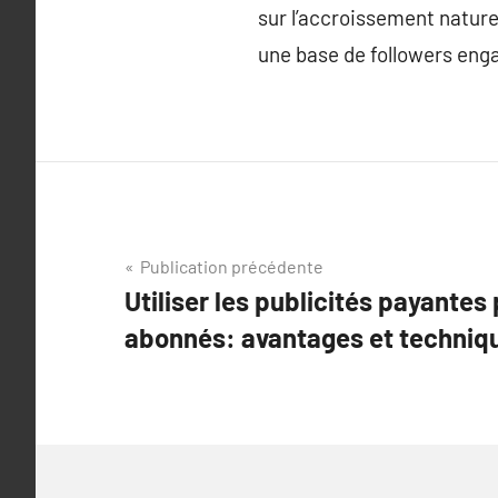
sur l’accroissement nature
une base de followers enga
Navigation
Publication précédente
Utiliser les publicités payantes
de
abonnés: avantages et techniq
l’article