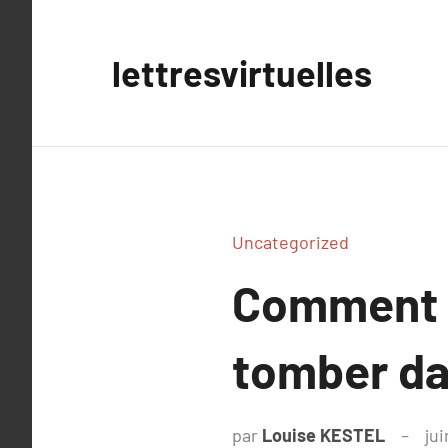
Aller
au
lettresvirtuelles
contenu
Uncategorized
Comment g
tomber da
par
Louise KESTEL
jui