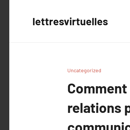
Aller
au
lettresvirtuelles
contenu
Uncategorized
Comment l
relations 
communic