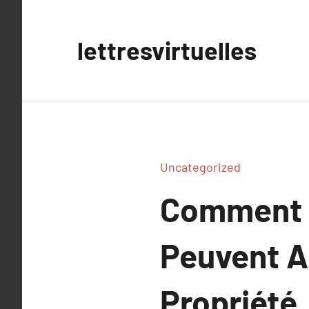
Aller
au
lettresvirtuelles
contenu
Uncategorized
Comment l
Peuvent A
Propriété.