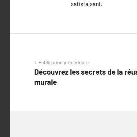
satisfaisant.
Navigation
Publication précédente
Découvrez les secrets de la réu
de
murale
l’article