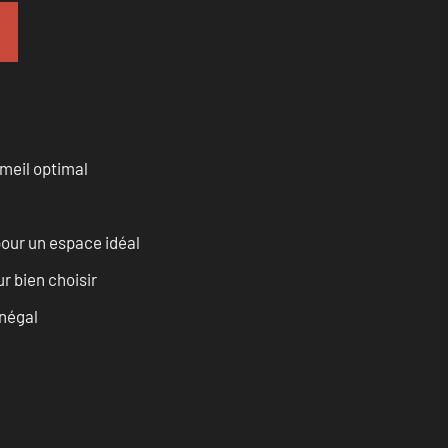
mmeil optimal
our un espace idéal
r bien choisir
énégal