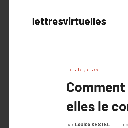
Aller
au
lettresvirtuelles
contenu
Uncategorized
Comment l
elles le co
par
Louise KESTEL
ma