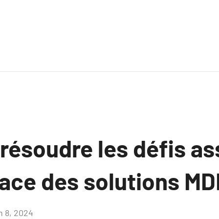
ésoudre les défis ass
lace des solutions MD
n 8, 2024
Aucun