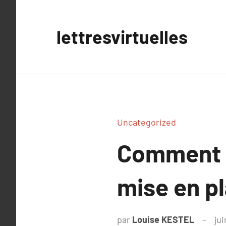
Aller
au
lettresvirtuelles
contenu
Uncategorized
Comment r
mise en p
par
Louise KESTEL
jui