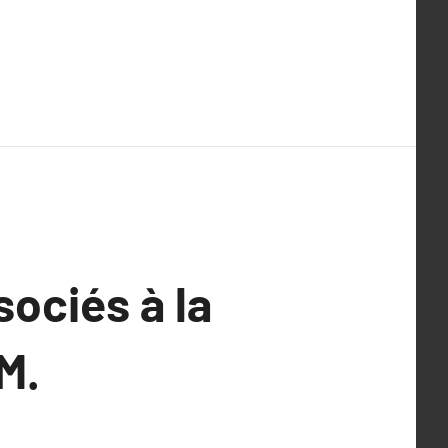
ociés à la
M.