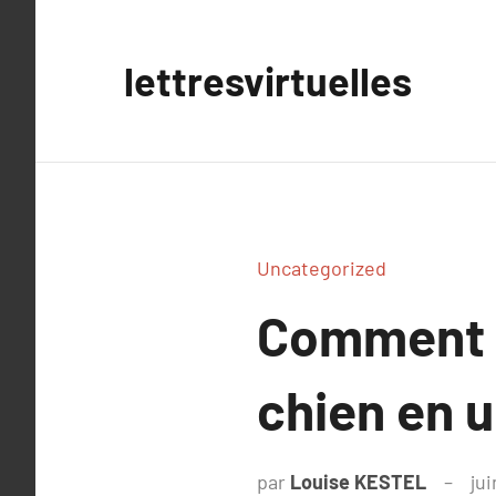
Aller
au
lettresvirtuelles
contenu
Uncategorized
Comment t
chien en 
par
Louise KESTEL
ju