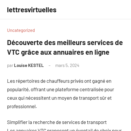
Aller
lettresvirtuelles
au
contenu
Uncategorized
Découverte des meilleurs services de
VTC grâce aux annuaires en ligne
par
Louise KESTEL
mars 5, 2024
Aucun
commentaire
Les répertoires de chauffeurs privés ont gagné en
popularité, offrant une plateforme centralisée pour
ceux qui nécessitent un moyen de transport sûr et
professionnel.
Simplifier la recherche de services de transport
Les annuaires VTC proposent un éventail de choix pour