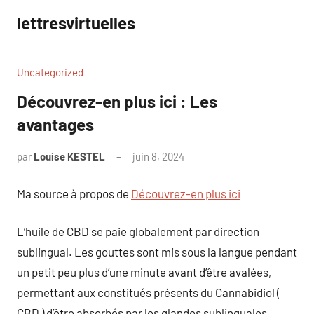
Aller
lettresvirtuelles
au
contenu
Uncategorized
Découvrez-en plus ici : Les
avantages
par
Louise KESTEL
juin 8, 2024
Aucun
commentaire
Ma source à propos de
Découvrez-en plus ici
L’huile de CBD se paie globalement par direction
sublingual. Les gouttes sont mis sous la langue pendant
un petit peu plus d’une minute avant d’être avalées,
permettant aux constitués présents du Cannabidiol (
CBD ) d’être absorbés par les glandes sublinguales