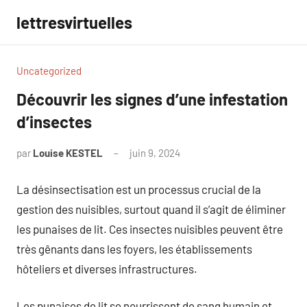
Aller
lettresvirtuelles
au
contenu
Uncategorized
Découvrir les signes d’une infestation
d’insectes
par
Louise KESTEL
juin 9, 2024
Aucun
commentaire
La désinsectisation est un processus crucial de la
gestion des nuisibles, surtout quand il s’agit de éliminer
les punaises de lit. Ces insectes nuisibles peuvent être
très gênants dans les foyers, les établissements
hôteliers et diverses infrastructures.
Les punaises de lit se nourrissent de sang humain et