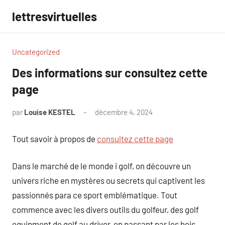
Aller
lettresvirtuelles
au
contenu
Uncategorized
Des informations sur consultez cette
page
par
Louise KESTEL
décembre 4, 2024
Aucun
commentaire
Tout savoir à propos de
consultez cette page
Dans le marché de le monde i golf, on découvre un
univers riche en mystères ou secrets qui captivent les
passionnés para ce sport emblématique. Tout
commence avec les divers outils du golfeur, des golf
equipment de golf au driver, en passant par les bois,