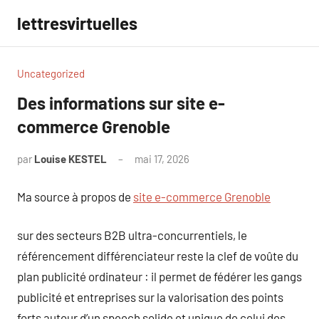
Aller
lettresvirtuelles
au
contenu
Uncategorized
Des informations sur site e-
commerce Grenoble
par
Louise KESTEL
mai 17, 2026
Aucun
commentaire
Ma source à propos de
site e-commerce Grenoble
sur des secteurs B2B ultra-concurrentiels, le
référencement différenciateur reste la clef de voûte du
plan publicité ordinateur : il permet de fédérer les gangs
publicité et entreprises sur la valorisation des points
forts autour d’un speech solide et unique de celui des