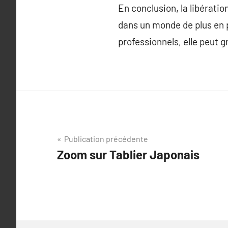
En conclusion, la libérati
dans un monde de plus en p
professionnels, elle peut g
Navigation
Publication précédente
Zoom sur Tablier Japonais
de
l’article