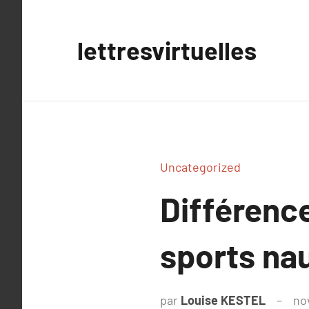
Aller
au
lettresvirtuelles
contenu
Uncategorized
Différence
sports na
par
Louise KESTEL
no