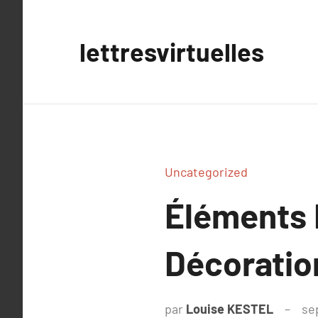
Aller
au
lettresvirtuelles
contenu
Uncategorized
Éléments 
Décoratio
par
Louise KESTEL
se