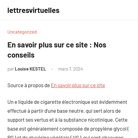
Aller
lettresvirtuelles
au
contenu
Uncategorized
En savoir plus sur ce site : Nos
conseils
par
Louise KESTEL
mars 7, 2024
Aucun
commentaire
Source à propos de
En savoir plus sur ce site
Un e liquide de cigarette électronique est évidemment
effectué à partir d’une base neutre, qui sert alors de
support ses vertus et à la substance nicotinique. Cette
base est généralement composée de propylène glycol (
PG ) et de glycérine végétale ( VG ), qui sont chacunes