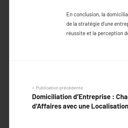
En conclusion, la domiciliat
de la stratégie d’une entre
réussite et la perception 
Navigation
Publication précédente
Domiciliation d’Entreprise : Ch
de
d’Affaires avec une Localisatio
l’article