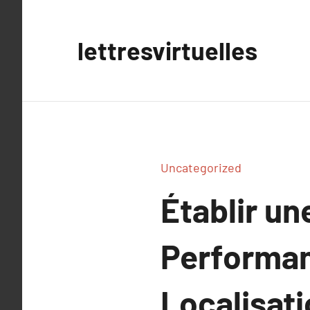
Aller
au
lettresvirtuelles
contenu
Uncategorized
Établir un
Performan
Localisati